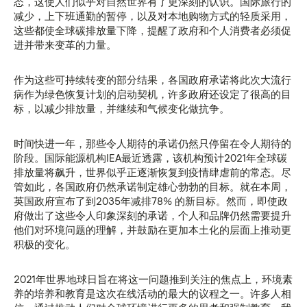
态，这使人们似乎对自然世界有了更深刻的认识。国际旅行的
减少，上下班通勤的暂停，以及对本地购物方式的轻质采用，
这些都使全球碳排放量下降，提醒了政府和个人消费者必须促
进并带来变革的力量。
作为这些可持续转变的部分结果，各国政府承诺将此次大流行
病作为绿色恢复计划的启动契机，许多政府还设定了很高的目
标，以减少排放量，并继续和气候变化做抗争。
时间快进一年，那些令人期待的承诺仍然只停留在令人期待的
阶段。国际能源机构IEA最近透露，该机构预计2021年全球碳
排放量将飙升，世界似乎正逐渐恢复到疫情肆虐前的常态。尽
管如此，各国政府仍然承诺制定雄心勃勃的目标。就在本周，
英国政府宣布了到2035年减排78% 的新目标。然而，即使政
府做出了这些令人印象深刻的承诺，个人和品牌仍然需要提升
他们对环境问题的理解，并鼓励在更加本土化的层面上推动更
积极的变化。
2021年世界地球日旨在将这一问题推到关注的焦点上，环境素
养的培养和教育是这次在线活动的最大的议程之一。许多人相