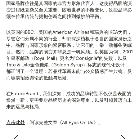
国家品牌往往是其国家的非官方形象代言人，这使得品牌的演
变过程既复杂又至关重要。随着世界的不断变化，这些品牌必
须在传承传统与拥抱创新之间找到微妙的平衡。
以英国的BBC、美国的American Airlines和瑞典的IKEA为例，
尽管它们分属不同的行业，却都深深植根于各自的国家身份之
中。品牌与国家形象的紧密联系，让它们的一举一动都备受瞩
目。然而，品牌的演变并非总是一帆风顺。以英国为例，2001
年皇家邮政（Royal Mail）更名为“Consignia”的失败，以及
Tate & Lyle金色糖浆（Golden Syrup）标志的现代化设计，
都证明了一个道理：若品牌革新未能与公众情感产生共鸣，反
而容易招致舆论的抵触与质疑。
在FutureBrand，我们深知，成功的品牌转型不仅仅是表面的
焕然一新，更需要对品牌历史的深刻尊重，以及引领其迈向未
来的远见与格局。
点击此处
，阅读完整文章《All Eyes On Us》。