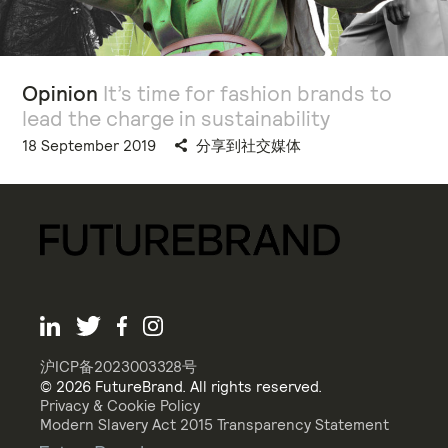
Opinion
It’s time for fashion brands to
lead the charge in sustainability
18 September 2019
分享到社交媒体
沪ICP备2023003328号
© 2026 FutureBrand. All rights reserved.
Privacy & Cookie Policy
Modern Slavery Act 2015 Transparency Statement