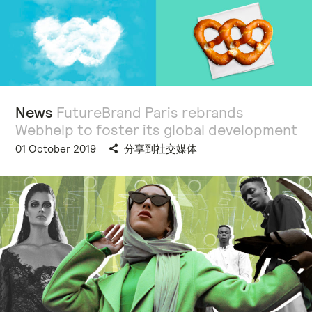
News
FutureBrand Paris rebrands
Webhelp to foster its global development
01 October 2019
分享到社交媒体