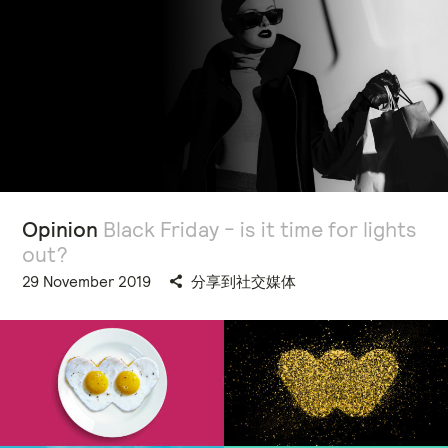
Opinion
Black Friday - is it time for lights
out?
29 November 2019
分享到社交媒体