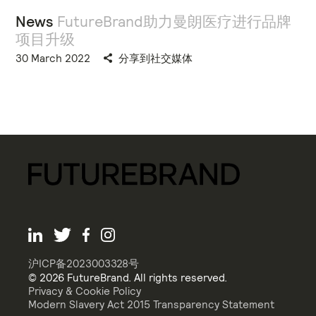
News
FutureBrand助力曼朗医疗进行品牌
项目升级
30 March 2022
分享到社交媒体
沪ICP备2023003328号
© 2026 FutureBrand. All rights reserved.
Privacy & Cookie Policy
Modern Slavery Act 2015 Transparency Statement