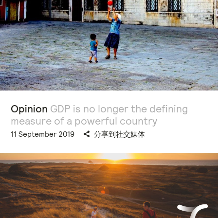
Opinion
GDP is no longer the defining
measure of a powerful country
11 September 2019
分享到社交媒体