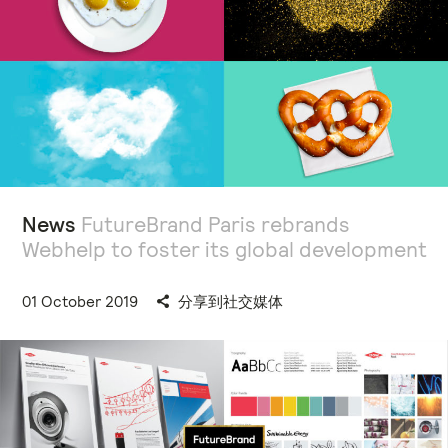
News
FutureBrand Paris rebrands
Webhelp to foster its global development
01 October 2019
分享到社交媒体