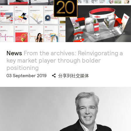
News
From the archives: Reinvigorating a
key market player through bolder
positioning
03 September 2019
分享到社交媒体