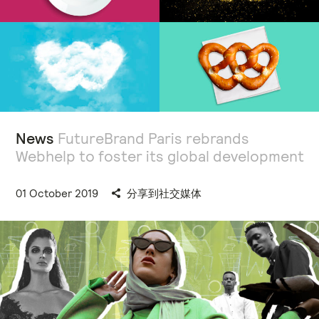
News
FutureBrand Paris rebrands
Webhelp to foster its global development
01 October 2019
分享到社交媒体