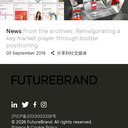
News
From the archives: Reinvigorating a
key market player through bolder
positioning
03 September 2019
分享到社交媒体
沪ICP备2023003328号
© 2026 FutureBrand. All rights reserved.
Privacy & Cookie Policy